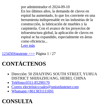
por administrador el 2024-09-10
En los últimos años, la demanda de clavos en
espiral ha aumentado, lo que los convierte en una
herramienta indispensable en las industrias de la
construcción, la fabricación de muebles y la
carpintería. Con el avance de los proyectos de
infraestructura global, la aplicación de clavos en
espiral se ha expandido, especialmente en áreas
como eficiencia...
Leer más
1
2
3
4
5
6
Siguiente >
>>
Página 1 / 27
CONTÁCTENOS
Dirección: 50 ZHAIYING SOUTH STREET, YUHUA
DISTRICT SHIJIAZHUANG, HEBEI, CHINA
Teléfono:
0311-85290170
Correo electrónico:
sales@unionfastener.com
Whatsapp:
+8613831111691
CONSULTA